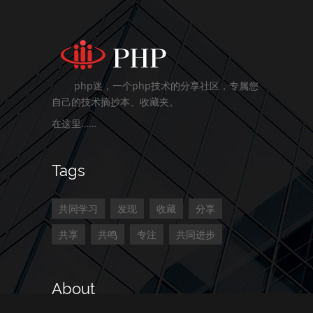
php迷，一个php技术的分享社区，专属您
自己的技术摘抄本、收藏夹。
在这里……
Tags
共同学习
发现
收藏
分享
共享
共鸣
专注
共同进步
About