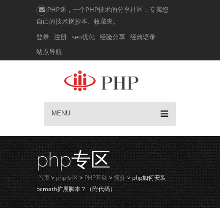
PHP迷，一个PHP技术的分享社区，专属您
自己的技术摘抄本、收藏夹。
登录
注册
seo优化
经验分享
经典语录
站点导航
MENU
php专区
首页
>
php专区
>
PHP基础
>
简介
> php如何安装
bcmath扩展脚本？（附代码）