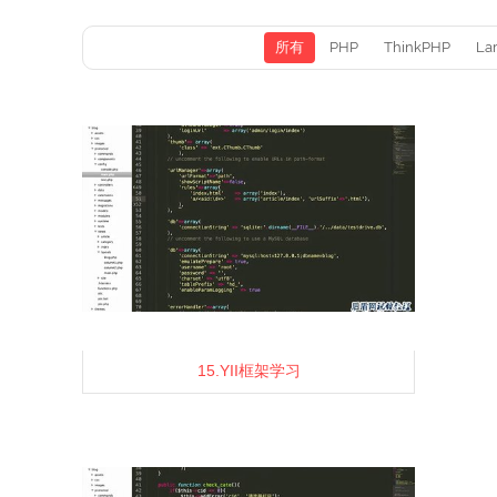
所有
PHP
ThinkPHP
La
15.YII框架学习
1562
2
0