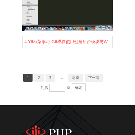
4.YII框架学习-GII模块使用创建后台模块与W...
1456
2
0
1
2
3
…
尾页
下一页
到第
页
确定