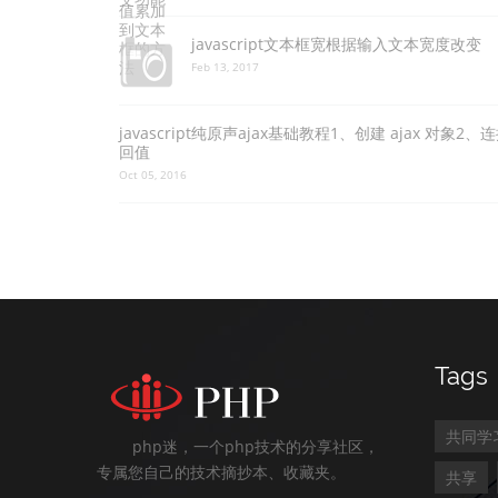
javascript文本框宽根据输入文本宽度改变
Feb 13, 2017
javascript纯原声ajax基础教程1、创建 ajax 对
回值
Oct 05, 2016
Tags
共同学
php迷，一个php技术的分享社区，
专属您自己的技术摘抄本、收藏夹。
共享