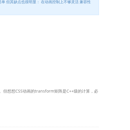
单 但其缺点也很明显： 在动画控制上不够灵活 兼容性
想想CSS动画的transform矩阵是C++级的计算，必